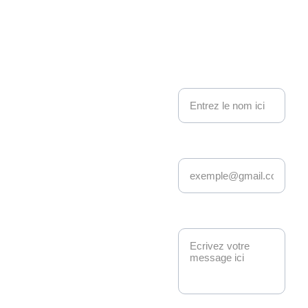
on 
Kakemo
nous contacter
no 
Nom
Events
Adresse email*
Depuis 22 ans, 
Kakemono Events 
anime la scène geek 
et pop culture à 
Message*
Strasbourg. 
Manga, anime, jeux-
vidéo, K-pop, 
cosplay, fantasy : 