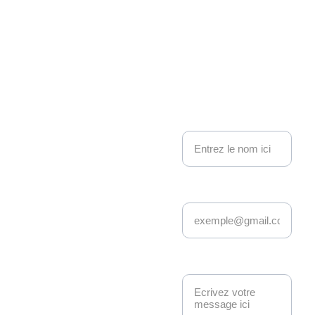
on 
Kakemo
nous contacter
no 
Nom
Events
Adresse email*
Depuis 22 ans, 
Kakemono Events 
anime la scène geek 
et pop culture à 
Message*
Strasbourg. 
Manga, anime, jeux-