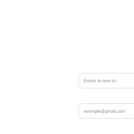
ono 
nous contacter
Nom
e geek et 
Adresse email*
sy : nous 
ionnés avec 
s âges et 
Message*