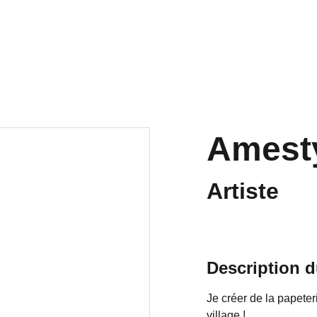
ts
La Japan
Les pôles
PROCHAINEM
Archives
Amest
Artiste
Description d
Je créer de la papeter
village !