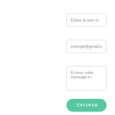
no 
Nom
Events
Adresse email*
Depuis 22 ans, 
Kakemono Events 
anime la scène geek 
et pop culture à 
Message*
Strasbourg. 
Manga, anime, jeux-
vidéo, K-pop, 
cosplay, fantasy : 
nous créons des 
événements qui 
ENVOYER
réunissent les 
passionnés avec de 