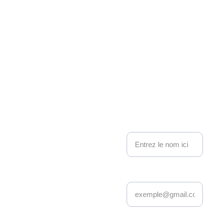
Associati
on 
Kakemo
nous contacter
no 
Nom
Events
Adresse email*
Depuis 22 ans, 
Kakemono Events 
anime la scène geek 
et pop culture à 