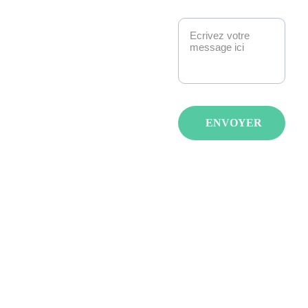
Message*
Strasbourg. 
Manga, anime, jeux-
vidéo, K-pop, 
cosplay, fantasy : 
nous créons des 
événements qui 
ENVOYER
réunissent les 
passionnés avec de 
spectacles, invités et 
animations pour tous 
les âges et tous les 
goûts.
LA JAPAN 
STRASBOURG 