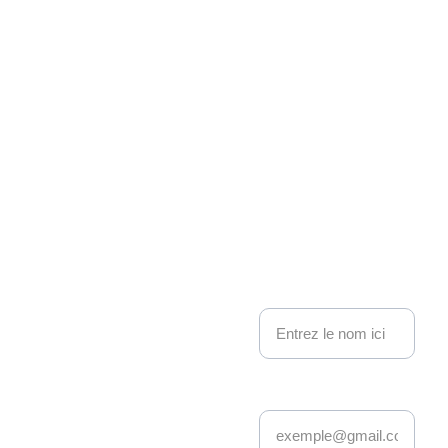
Associati
on 
Kakemo
nous contacter
no 
Nom
Events
Adresse email*
Depuis 22 ans, 
Kakemono Events 