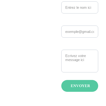
no 
Events
Adresse email*
Depuis 22 ans, 
Kakemono Events 
anime la scène geek 
et pop culture à 
Message*
Strasbourg. 
Manga, anime, jeux-
vidéo, K-pop, 
cosplay, fantasy : 
nous créons des 
événements qui 
ENVOYER
réunissent les 
passionnés avec de 
spectacles, invités et 
animations pour tous 