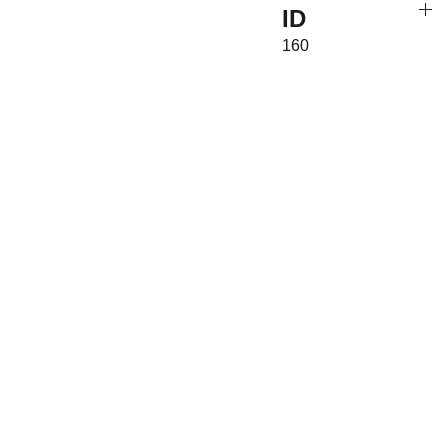
ID
160
Associati
on 
Kakemo
nous contacter
Nom