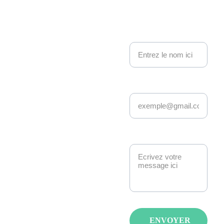
Kakemo
nous contacter
no 
Nom
Events
Adresse email*
Depuis 22 ans, 
Kakemono Events 
anime la scène geek 
et pop culture à 
Message*
Strasbourg. 
Manga, anime, jeux-
vidéo, K-pop, 
cosplay, fantasy : 
nous créons des 
événements qui 
ENVOYER