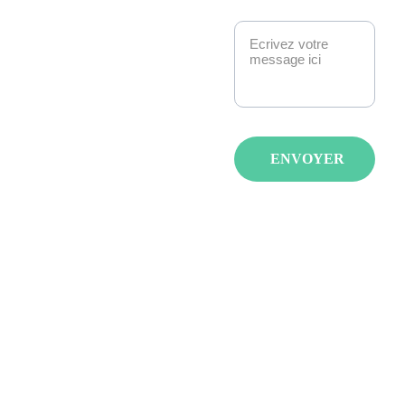
Message*
Strasbourg. 
Manga, anime, jeux-
vidéo, K-pop, 
cosplay, fantasy : 
nous créons des 
événements qui 
ENVOYER
réunissent les 
passionnés avec de 
spectacles, invités et 
animations pour tous 
les âges et tous les 
goûts.
LA JAPAN 
STRASBOURG 