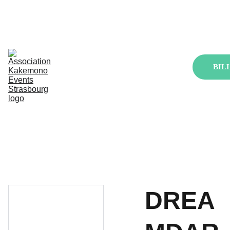
Accueil
Kakemono Events
La Japan
Les pôles
BIL
PROCHAINEMENT 
!
Archives
DREA