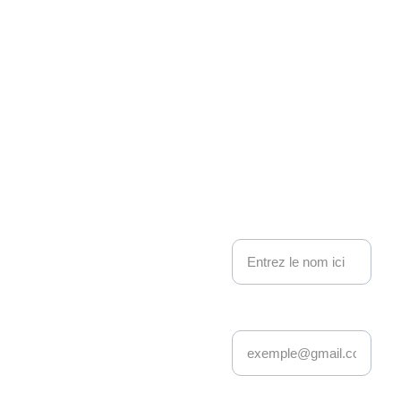
Associati
on 
Kakemo
nous contacter
no 
Nom
Events
Adresse email*
Depuis 22 ans, 
Kakemono Events 
anime la scène geek 
et pop culture à 