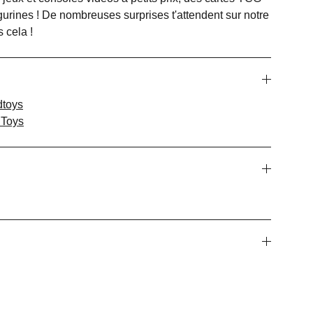
igurines ! De nombreuses surprises t'attendent sur notre
 cela !
toys
 Toys