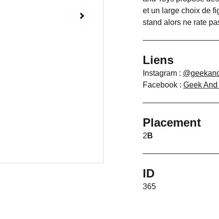
et un large choix de f
stand alors ne rate pas
Liens
Instagram :
@geekand
Facebook :
Geek And
Placement
2
B
ID
365