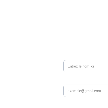
ono 
nous contacter
Nom
e geek et 
Adresse email*
sy : nous 
ionnés avec 
s âges et 
Message*