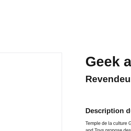
ts
La Japan
Les pôles
PROCHAINEM
Archives
Geek a
Revendeur
Description d
Temple de la culture 
and Toys propose des 