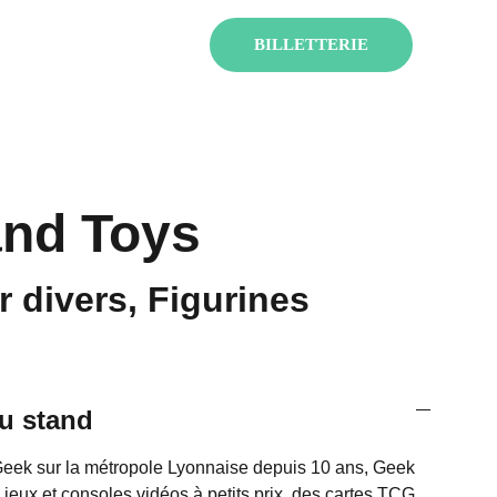
ENT !
BILLETTERIE
nd Toys
 divers, Figurines
u stand
Geek sur la métropole Lyonnaise depuis 10 ans, Geek
jeux et consoles vidéos à petits prix, des cartes TCG