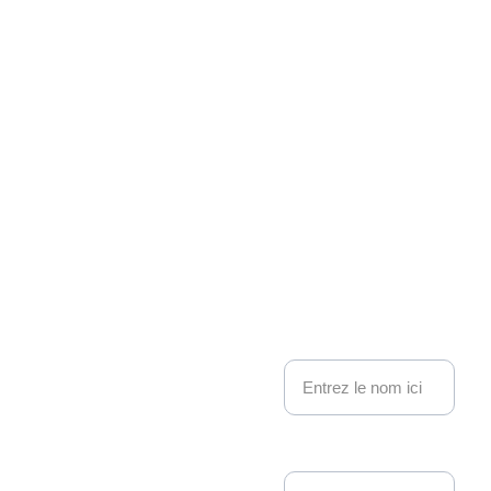
Associati
on 
Kakemo
nous contacter
no 
Nom
Events
Adresse email*
Depuis 22 ans, 