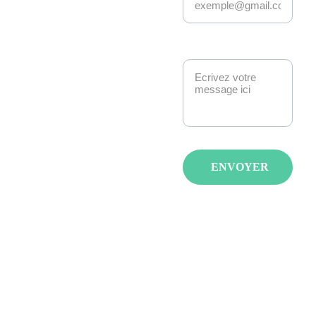
Kakemono Events 
anime la scène geek 
et pop culture à 
Message*
Strasbourg. 
Manga, anime, jeux-
vidéo, K-pop, 
cosplay, fantasy : 
nous créons des 
événements qui 
ENVOYER
réunissent les 
passionnés avec de 
spectacles, invités et 
animations pour tous 
les âges et tous les 
goûts.