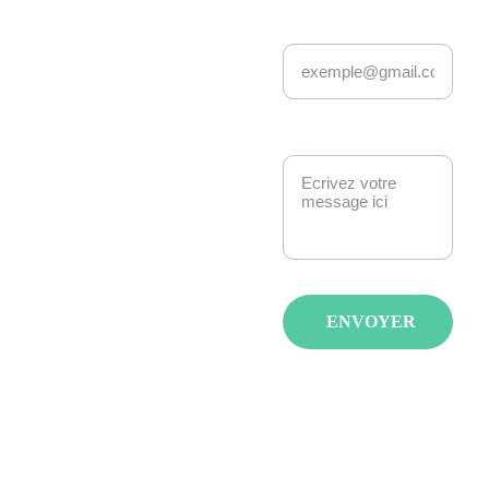
Adresse email*
Depuis 22 ans, 
Kakemono Events 
anime la scène geek 
et pop culture à 
Message*
Strasbourg. 
Manga, anime, jeux-
vidéo, K-pop, 
cosplay, fantasy : 
nous créons des 
événements qui 
ENVOYER
réunissent les 
passionnés avec de 
spectacles, invités et 
animations pour tous 
les âges et tous les 
goûts.