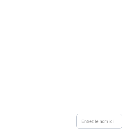
Associati
on 
Kakemo
nous contacter
no 
Nom
Events