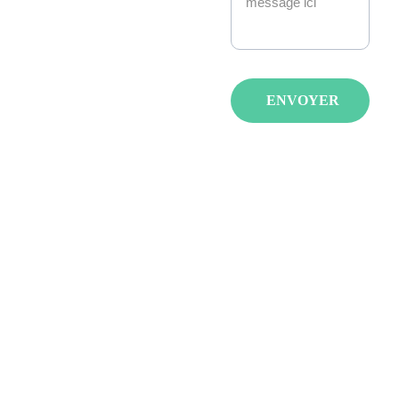
Manga, anime, jeux-
vidéo, K-pop, 
cosplay, fantasy : 
nous créons des 
événements qui 
ENVOYER
réunissent les 
passionnés avec de 
spectacles, invités et 
animations pour tous 
les âges et tous les 
goûts.
LA JAPAN 
STRASBOURG 
JAPAN POCKET 
ILLKIRCH-