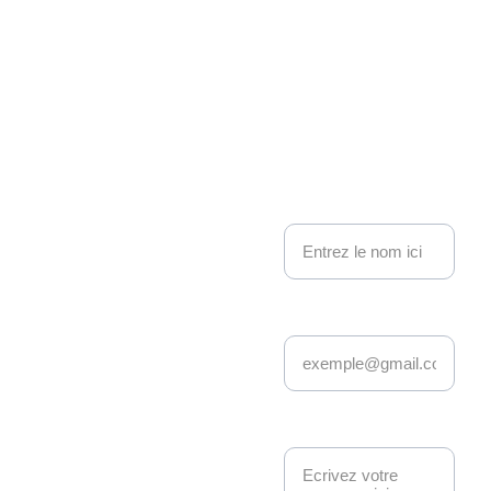
Associati
on 
Kakemo
nous contacter
no 
Nom
Events
Adresse email*
Depuis 22 ans, 
Kakemono Events 
anime la scène geek 
et pop culture à 
Message*
Strasbourg. 