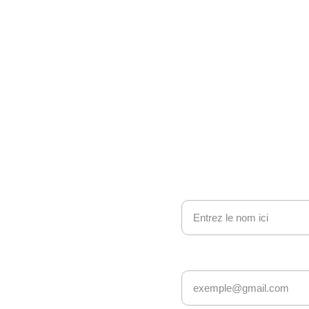
ono 
nous contacter
Nom
e geek et 
Adresse email*
sy : nous 
ionnés avec 
s âges et 