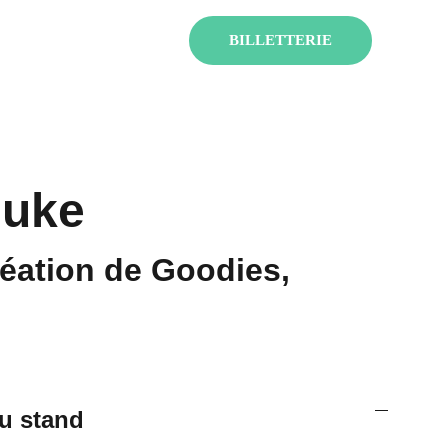
ENT !
BILLETTERIE
suke
réation de Goodies,
u stand