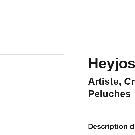
ts
La Japan
Les pôles
PROCHAINEM
Archives
Heyjo
Artiste, C
Peluches
Description d