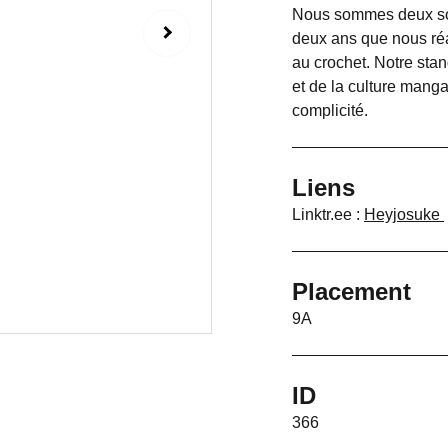
Nous sommes deux sœur
deux ans que nous réa
au crochet. Notre stand
et de la culture manga
complicité.
Liens
Linktr.ee :
Heyjosuke
Placement
9A
ID
366