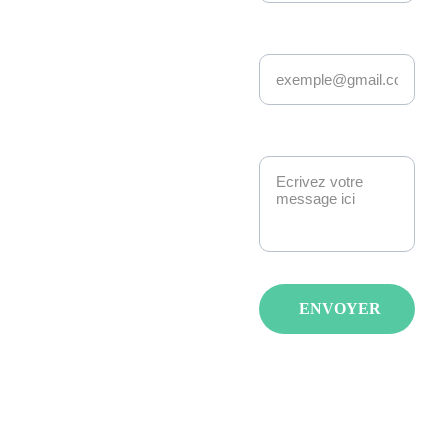
Events
Adresse email*
Depuis 22 ans, 
Kakemono Events 
anime la scène geek 
et pop culture à 
Message*
Strasbourg. 
Manga, anime, jeux-
vidéo, K-pop, 
cosplay, fantasy : 
nous créons des 
événements qui 
ENVOYER
réunissent les 
passionnés avec de 
spectacles, invités et 
animations pour tous 
les âges et tous les 
goûts.