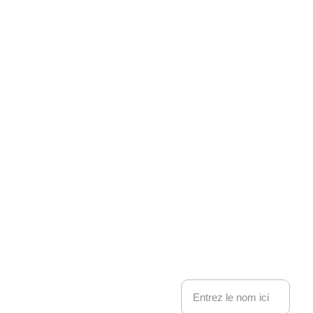
Associati
on 
Kakemo
nous contacter
no 
Nom