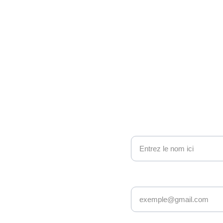
ono 
nous contacter
Nom
e geek et 
Adresse email*
sy : nous 
ionnés avec 
s âges et 