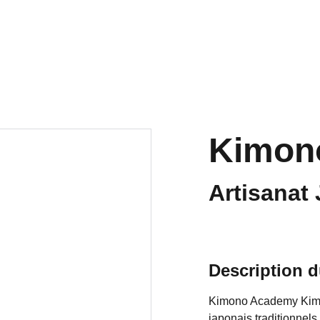
ts
La Japan
Les pôles
PROCHAINEM
Archives
Kimon
Artisanat
Description d
Kimono Academy Kimo
japonais traditionnel