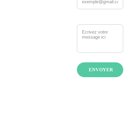
Kakemono Events 
anime la scène geek 
et pop culture à 
Message*
Strasbourg. 
Manga, anime, jeux-
vidéo, K-pop, 
cosplay, fantasy : 
nous créons des 
événements qui 
ENVOYER
réunissent les 
passionnés avec de 
spectacles, invités et 
animations pour tous 
les âges et tous les 
goûts.