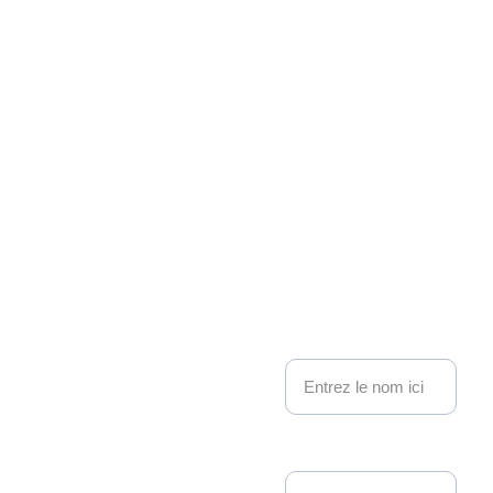
Associati
on 
Kakemo
nous contacter
no 
Nom
Events
Adresse email*
Depuis 22 ans, 