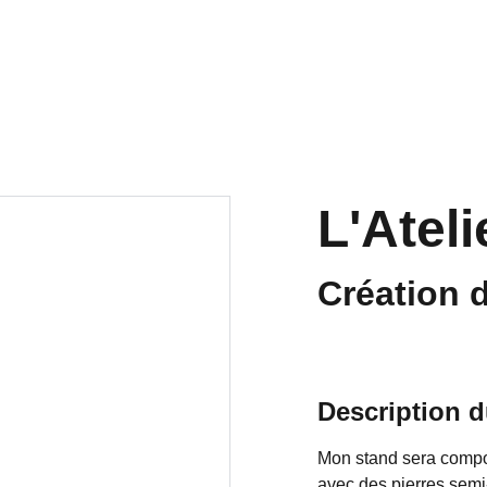
ts
La Japan
Les pôles
PROCHAINEM
Archives
L'Ateli
Création 
Description d
Mon stand sera compos
avec des pierres semi