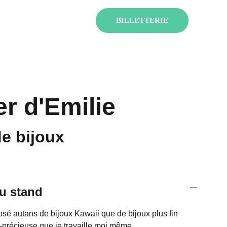
ENT !
BILLETTERIE
er d'Emilie
de bijoux
u stand
é autans de bijoux Kawaii que de bijoux plus fin
-précieuse que je travaille moi même.