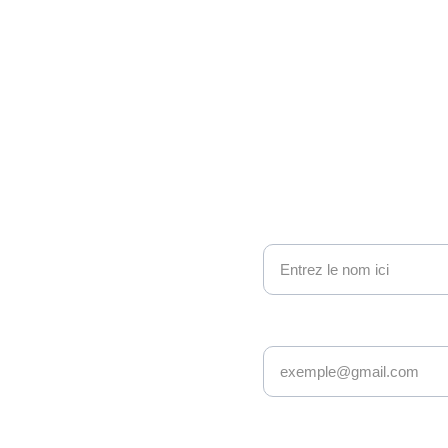
ono 
nous contacter
Nom
e geek et 
Adresse email*
sy : nous 
ionnés avec 
s âges et 
Message*