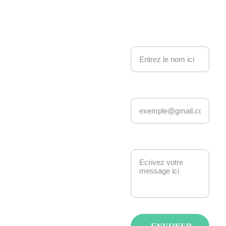
Kakemo
nous contacter
no 
Nom
Events
Adresse email*
Depuis 22 ans, 
Kakemono Events 
anime la scène geek 
et pop culture à 
Message*
Strasbourg. 
Manga, anime, jeux-
vidéo, K-pop, 
cosplay, fantasy : 
nous créons des 
événements qui 