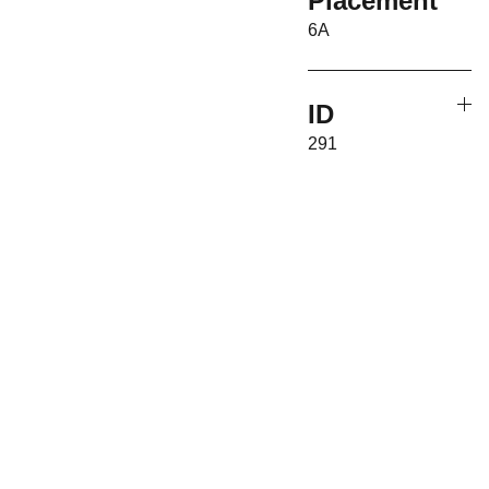
Placement
6A
ID
291
Associati
on 