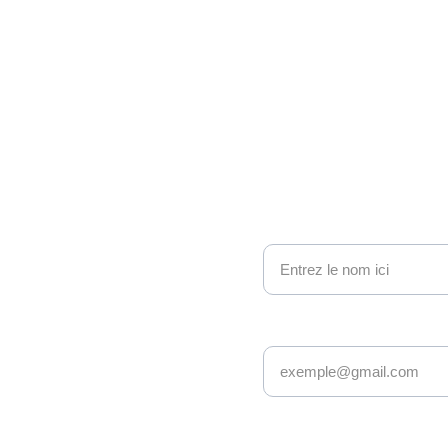
ono 
nous contacter
Nom
e geek et 
Adresse email*
sy : nous 
ionnés avec 
s âges et 
Message*