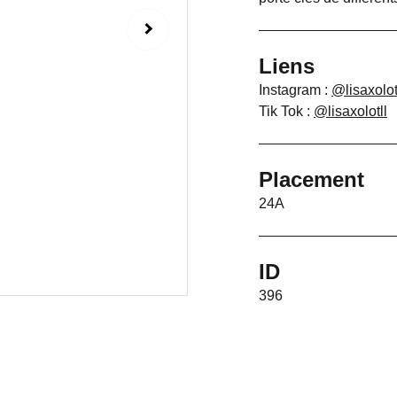
Liens
Instagram :
@lisaxolot
Tik Tok :
@lisaxolotll
Placement
24A
ID
396