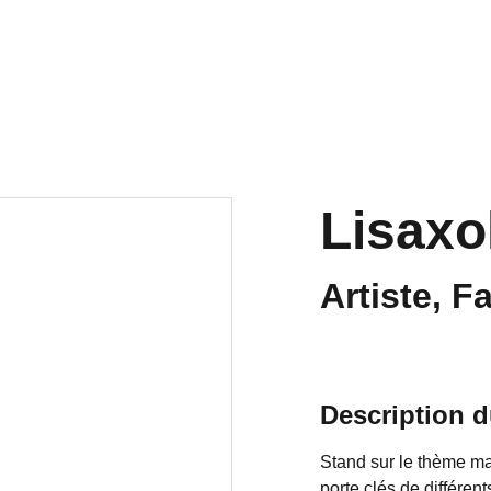
ts
La Japan
Les pôles
PROCHAINEM
Archives
Lisaxo
Artiste, Fa
Description d
Stand sur le thème ma
porte clés de différen