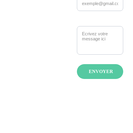
Kakemono Events 
anime la scène geek 
et pop culture à 
Message*
Strasbourg. 
Manga, anime, jeux-
vidéo, K-pop, 
cosplay, fantasy : 
nous créons des 
événements qui 
ENVOYER
réunissent les 
passionnés avec de 
spectacles, invités et 
animations pour tous 
les âges et tous les 
goûts.