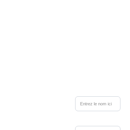
Associati
on 
Kakemo
nous contacter
no 
Nom
Events
Adresse email*
Depuis 22 ans, 