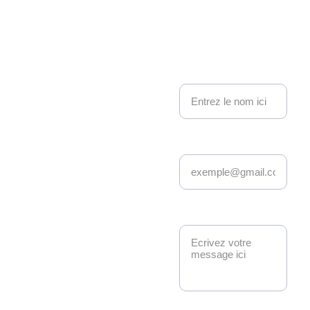
Kakemo
nous contacter
no 
Nom
Events
Adresse email*
Depuis 22 ans, 
Kakemono Events 
anime la scène geek 
et pop culture à 
Message*
Strasbourg. 
Manga, anime, jeux-
vidéo, K-pop, 
cosplay, fantasy : 
nous créons des 