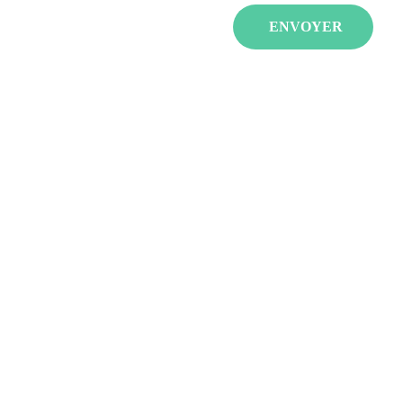
événements qui 
ENVOYER
réunissent les 
passionnés avec de 
spectacles, invités et 
animations pour tous 
les âges et tous les 
goûts.
LA JAPAN 
STRASBOURG 
JAPAN POCKET 
ILLKIRCH-
GRAFFENSTADEN
MAGIC MYSTERIA 
NIGHT