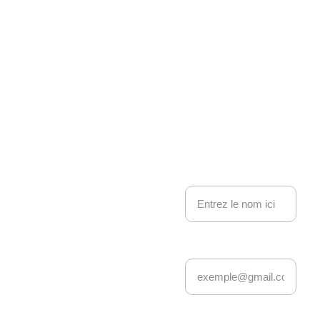
Associati
on 
Kakemo
nous contacter
no 
Nom
Events
Adresse email*
Depuis 22 ans, 
Kakemono Events 
anime la scène geek 
et pop culture à 