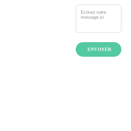
Message*
Strasbourg. 
Manga, anime, jeux-
vidéo, K-pop, 
cosplay, fantasy : 
nous créons des 
événements qui 
ENVOYER
réunissent les 
passionnés avec de 
spectacles, invités et 
animations pour tous 
les âges et tous les 
goûts.
LA JAPAN 
STRASBOURG 