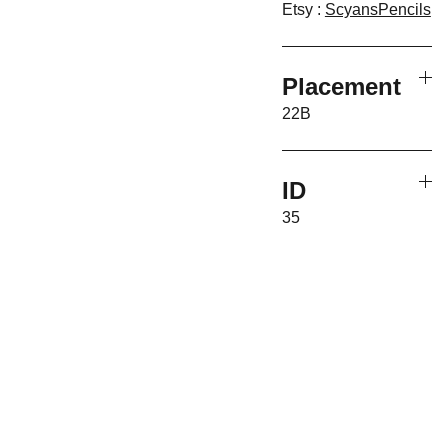
Etsy :
ScyansPencils
Placement
22B
ID
35
Associati