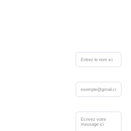
on 
Kakemo
nous contacter
no 
Nom
Events
Adresse email*
Depuis 22 ans, 
Kakemono Events 
anime la scène geek 
et pop culture à 
Message*
Strasbourg. 
Manga, anime, jeux-