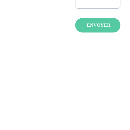
vidéo, K-pop, 
cosplay, fantasy : 
nous créons des 
événements qui 
ENVOYER
réunissent les 
passionnés avec de 
spectacles, invités et 
animations pour tous 
les âges et tous les 
goûts.
LA JAPAN 
STRASBOURG 
JAPAN POCKET 
ILLKIRCH-
GRAFFENSTADEN