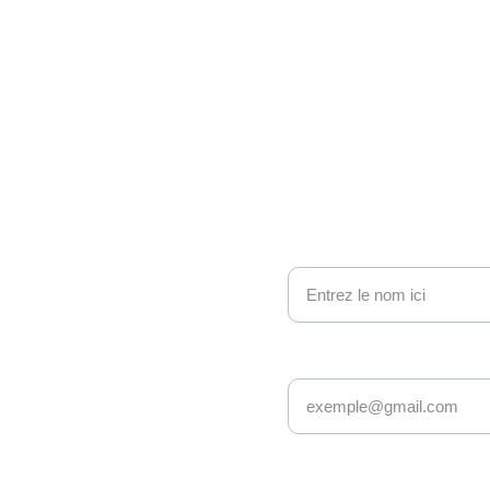
ono 
nous contacter
Nom
e geek et 
Adresse email*
sy : nous 
ionnés avec 
s âges et 
Message*