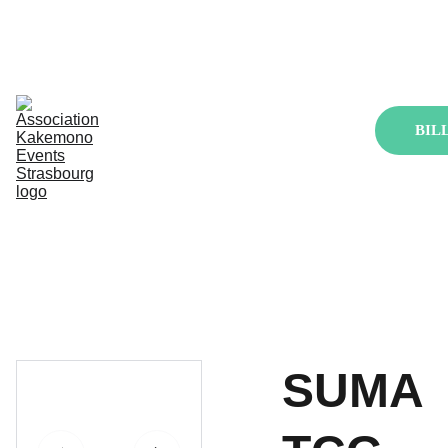
Accueil
Kakemono Events
La Japan
Les pôles
BIL
PROCHAINEMENT 
!
Archives
SUMA