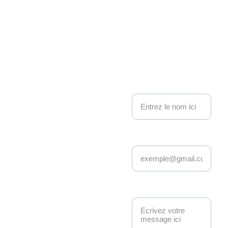
on 
Kakemo
nous contacter
no 
Nom
Events
Adresse email*
Depuis 22 ans, 
Kakemono Events 
anime la scène geek 
et pop culture à 
Message*
Strasbourg. 
Manga, anime, jeux-