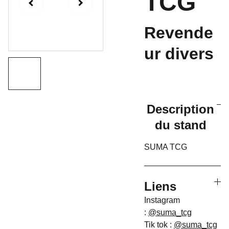
TCG
Revende
ur divers
Description
du stand
SUMA TCG
Liens
Instagram
:
@suma_tcg
Tik tok :
@suma_tcg