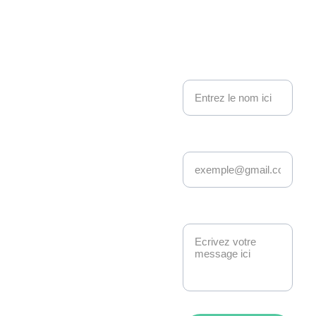
Kakemo
nous contacter
no 
Nom
Events
Adresse email*
Depuis 22 ans, 
Kakemono Events 
anime la scène geek 
et pop culture à 
Message*
Strasbourg. 
Manga, anime, jeux-
vidéo, K-pop, 
cosplay, fantasy : 
nous créons des 