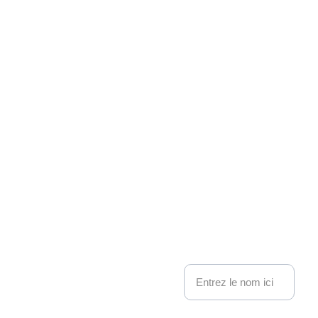
Associati
on 
Kakemo
nous contacter
no 
Nom
Events