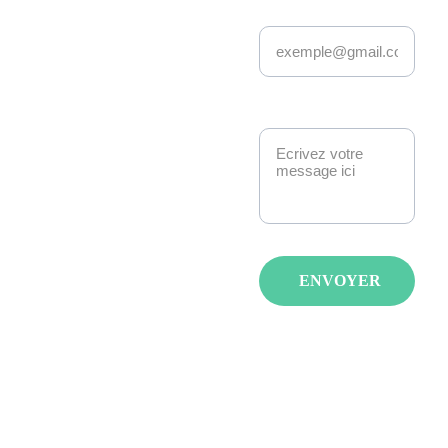
Adresse email*
Depuis 22 ans, 
Kakemono Events 
anime la scène geek 
et pop culture à 
Message*
Strasbourg. 
Manga, anime, jeux-
vidéo, K-pop, 
cosplay, fantasy : 
nous créons des 
événements qui 
ENVOYER
réunissent les 
passionnés avec de 
spectacles, invités et 
animations pour tous 
les âges et tous les 
goûts.