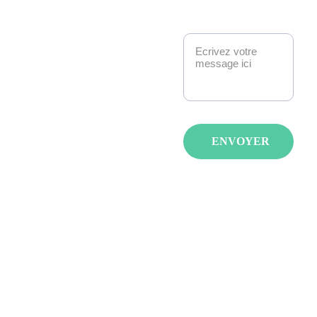
et pop culture à 
Message*
Strasbourg. 
Manga, anime, jeux-
vidéo, K-pop, 
cosplay, fantasy : 
nous créons des 
événements qui 
ENVOYER
réunissent les 
passionnés avec de 
spectacles, invités et 
animations pour tous 
les âges et tous les 
goûts.
LA JAPAN 
STRASBOURG 