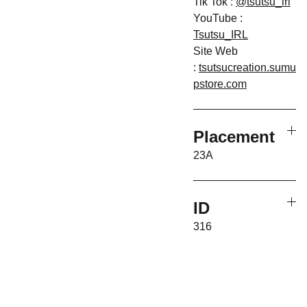
Tik Tok :
@tsutsu_irl
YouTube :
Tsutsu_IRL
Site Web
:
tsutsucreation.sumu
pstore.com
Placement
23A
ID
316