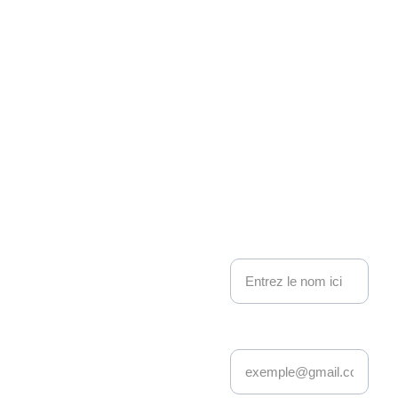
Associati
on 
Kakemo
nous contacter
no 
Nom
Events
Adresse email*
Depuis 22 ans, 
Kakemono Events 
anime la scène geek 