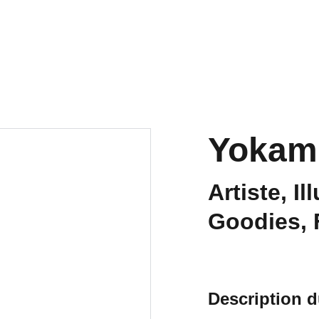
ts
La Japan
Les pôles
PROCHAINEM
Archives
Yokami
Artiste, Il
Goodies, F
Description d