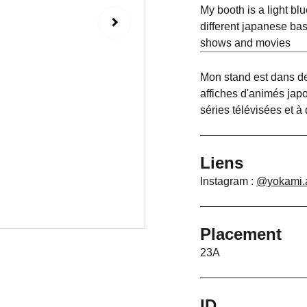
My booth is a light b
different japanese ba
shows and movies
Mon stand est dans de
affiches d'animés japo
séries télévisées et à 
Liens
Instagram :
@yokami.a
Placement
23A
ID