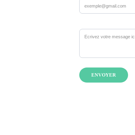
ionnés avec 
s âges et 
Message*
ENVOYER