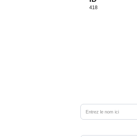
418
ono 
nous contacter
Nom
e geek et 
Adresse email*
sy : nous 