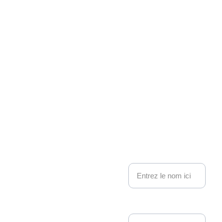
Associati
on 
Kakemo
nous contacter
no 
Nom
Events
Adresse email*
Depuis 22 ans, 