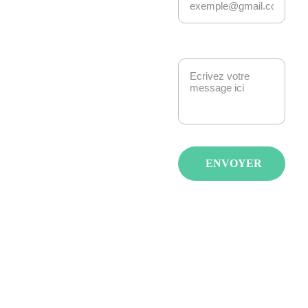
Kakemono Events 
anime la scène geek 
et pop culture à 
Message*
Strasbourg. 
Manga, anime, jeux-
vidéo, K-pop, 
cosplay, fantasy : 
nous créons des 
événements qui 
ENVOYER
réunissent les 
passionnés avec de 
spectacles, invités et 
animations pour tous 
les âges et tous les 
goûts.